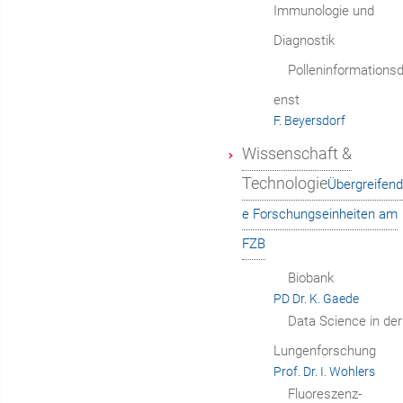
Immunologie und
Diagnostik
Polleninformationsd
enst
F. Beyersdorf
Wissenschaft &
Technologie
Übergreifend
e Forschungseinheiten am
FZB
Biobank
PD Dr. K. Gaede
Data Science in der
Lungenforschung
Prof. Dr. I. Wohlers
Fluoreszenz-