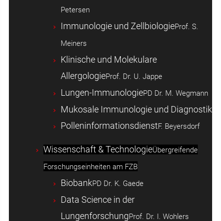
Petersen
Immunologie und Zellbiologie
Prof. S.
Meiners
Klinische und Molekulare
Allergologie
Prof. Dr. U. Jappe
Lungen-Immunologie
PD Dr. M. Wegmann
Mukosale Immunologie und Diagnostik
Polleninformationsdienst
F. Beyersdorf
Wissenschaft & Technologie
Übergreifende
Forschungseinheiten am FZB
Biobank
PD Dr. K. Gaede
Data Science in der
Lungenforschung
Prof. Dr. I. Wohlers