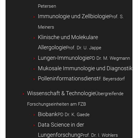
Petersen
Immunologie und Zellbiologie
Prof. S.
Meiners
Klinische und Molekulare
Allergologie
Prof. Dr. U. Jappe
Lungen-Immunologie
PD Dr. M. Wegmann
Mukosale Immunologie und Diagnostik
Polleninformationsdienst
F. Beyersdorf
Wissenschaft & Technologie
Übergreifende
Forschungseinheiten am FZB
Biobank
PD Dr. K. Gaede
Data Science in der
Lungenforschung
Prof. Dr. I. Wohlers