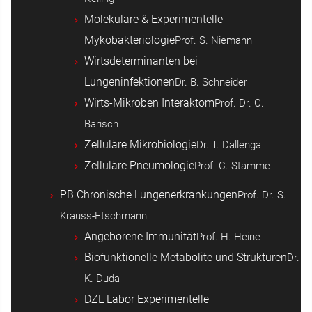
Molekulare & Experimentelle
Mykobakteriologie
Prof. S. Niemann
Wirtsdeterminanten bei
Lungeninfektionen
Dr. B. Schneider
Wirts-Mikroben Interaktom
Prof. Dr. C.
Barisch
Zelluläre Mikrobiologie
Dr. T. Dallenga
Zelluläre Pneumologie
Prof. C. Stamme
PB Chronische Lungenerkrankungen
Prof. Dr. S.
Krauss-Etschmann
Angeborene Immunität
Prof. H. Heine
Biofunktionelle Metabolite und Strukturen
Dr.
K. Duda
DZL Labor Experimentelle