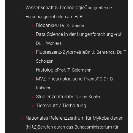
Wissenschaft & Technologie
Übergreifende
Forschungseinheiten am FZB
Biobank
PD Dr. K. Gaede
Data Science in der Lungenforschung
Prof.
Dr. I. Wohlers
Fluoreszenz-Zytometrie
Dr. J. Behrends, Dr. T.
Scholzen
Histologie
Prof. T. Goldmann
MVZ-Pneumologische Praxis
PD Dr. B.
Kalsdorf
Studienzentrum
Dr. Niklas Köhler
Tierschutz / Tierhaltung
Nationales Referenzzentrum für Mykobakterien
(NRZ)
Berufen durch das Bundesministerium für