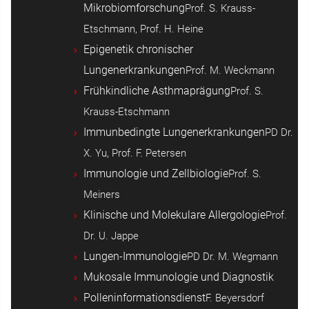
Mikrobiomforschung
Prof. S. Krauss-
Etschmann, Prof. H. Heine
Epigenetik chronischer
Lungenerkrankungen
Prof. M. Weckmann
Frühkindliche Asthmaprägung
Prof. S.
Krauss-Etschmann
Immunbedingte Lungenerkrankungen
PD Dr.
X. Yu, Prof. F. Petersen
Immunologie und Zellbiologie
Prof. S.
Meiners
Klinische und Molekulare Allergologie
Prof.
Dr. U. Jappe
Lungen-Immunologie
PD Dr. M. Wegmann
Mukosale Immunologie und Diagnostik
Polleninformationsdienst
F. Beyersdorf