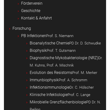
Förderverein
Geschichte
Kontakt & Anfahrt
Forschung
PB Infektionen
Prof. S. Niemann
Bioanalytische Chemie
PD Dr. D. Schwudke
Biophysik
Prof. T. Gutsmann
Diagnostische Mykobakteriologie (NRZ)
Dr.
M. Kuhns, Prof. A. Mischnik
Evolution des Resistoms
Prof. M. Merker
Immunbiophysik
Prof. A. Schromm
Infektionsimmunologie
Dr. C. Hölscher
Klinische Infektiologie
Prof. C. Lange
Mikrobielle Grenzflächenbiologie
PD Dr. N.
Reiling