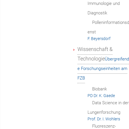
Immunologie und
Diagnostik
Polleninformationsd
enst
F. Beyersdorf
Wissenschaft &
Technologie
Übergreifend
e Forschungseinheiten am
FZB
Biobank
PD Dr. K. Gaede
Data Science in der
Lungenforschung
Prof. Dr. I. Wohlers
Fluoreszenz-