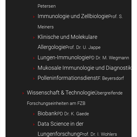
Petersen
Immunologie und Zellbiologie
Prof. S.
Meiners
Klinische und Molekulare
Allergologie
Prof. Dr. U. Jappe
Lungen-Immunologie
PD Dr. M. Wegmann
Mukosale Immunologie und Diagnostik
Polleninformationsdienst
F. Beyersdorf
Wissenschaft & Technologie
Übergreifende
Forschungseinheiten am FZB
Biobank
PD Dr. K. Gaede
Data Science in der
Lungenforschung
Prof. Dr. I. Wohlers