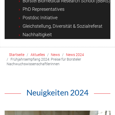
Borstel Biomedical Research School (BBRS)
PhD Representatives
Postdoc Initiative
Gleichstellung, Diversität & Sozialreferat
Nachhaltigkeit
Startseite
Aktuelles
News
News 2024
Frühjahrsempfang 2024: Preise für Borsteler
Nachwuchswissenschaftlerinnen
Neuigkeiten 2024