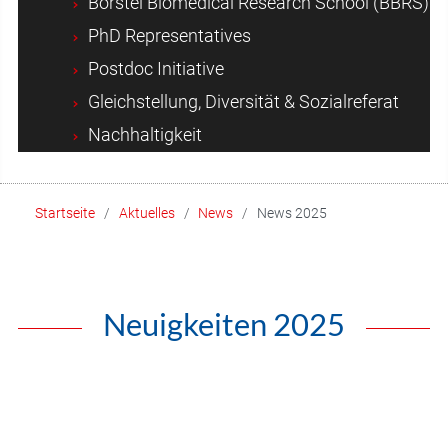
Borstel Biomedical Research School (BBRS)
PhD Representatives
Postdoc Initiative
Gleichstellung, Diversität & Sozialreferat
Nachhaltigkeit
Startseite
Aktuelles
News
News 2025
Neuigkeiten 2025