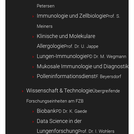
Petersen
Immunologie und Zellbiologie
Prof. S.
Meiners
Klinische und Molekulare
Allergologie
Prof. Dr. U. Jappe
Lungen-Immunologie
PD Dr. M. Wegmann
Mukosale Immunologie und Diagnostik
Polleninformationsdienst
F. Beyersdorf
Wissenschaft & Technologie
Übergreifende
Forschungseinheiten am FZB
Biobank
PD Dr. K. Gaede
Data Science in der
Lungenforschung
Prof. Dr. I. Wohlers