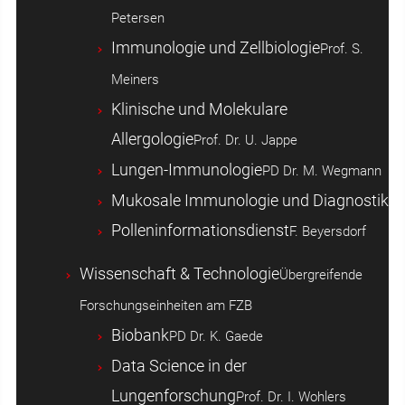
Petersen
Immunologie und Zellbiologie
Prof. S.
Meiners
Klinische und Molekulare
Allergologie
Prof. Dr. U. Jappe
Lungen-Immunologie
PD Dr. M. Wegmann
Mukosale Immunologie und Diagnostik
Polleninformationsdienst
F. Beyersdorf
Wissenschaft & Technologie
Übergreifende
Forschungseinheiten am FZB
Biobank
PD Dr. K. Gaede
Data Science in der
Lungenforschung
Prof. Dr. I. Wohlers