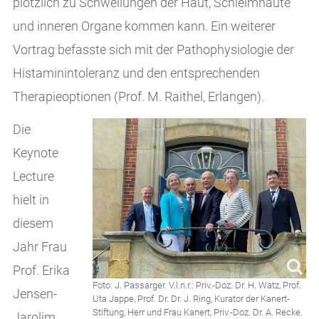
plötzlich zu Schwellungen der Haut, Schleimhäute
und inneren Organe kommen kann. Ein weiterer
Vortrag befasste sich mit der Pathophysiologie der
Histaminintoleranz und den entsprechenden
Therapieoptionen (Prof. M. Raithel, Erlangen).
Die
Keynote
Lecture
hielt in
diesem
Jahr Frau
Prof. Erika
Foto: J. Passarger. V.l.n.r.: Priv.-Doz. Dr. H. Watz, Prof.
Jensen-
Uta Jappe, Prof. Dr. Dr. J. Ring, Kurator der Kanert-
Stiftung, Herr und Frau Kanert, Priv.-Doz. Dr. A. Recke.
Jarolim