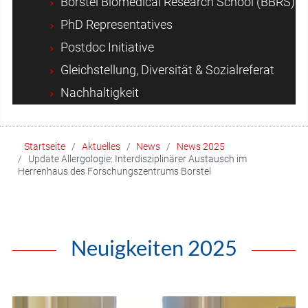
Borstel Biomedical Research School (BBRS)
PhD Representatives
Postdoc Initiative
Gleichstellung, Diversität & Sozialreferat
Nachhaltigkeit
Startseite
Aktuelles
News
News 2025
Update Allergologie: Interdisziplinärer Austausch im
Herrenhaus des Forschungszentrums Borstel
Neuigkeiten 2025