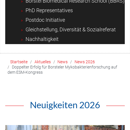
Borstel Biomedical Research School (BBRS)
PhD Representatives
Postdoc Initiative
Gleichstellung, Diversität & Sozialreferat
Nachhaltigkeit
Startseite
Aktuelles
News
News 2026
Doppelter Erfolg für Borsteler Mykobakterienforschung auf
dem ESM-Kongress
Neuigkeiten 2026