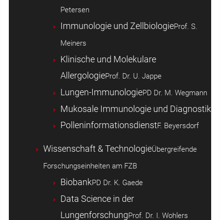
Petersen
Immunologie und Zellbiologie
Prof. S.
Meiners
Klinische und Molekulare
Allergologie
Prof. Dr. U. Jappe
Lungen-Immunologie
PD Dr. M. Wegmann
Mukosale Immunologie und Diagnostik
Polleninformationsdienst
F. Beyersdorf
Wissenschaft & Technologie
Übergreifende
Forschungseinheiten am FZB
Biobank
PD Dr. K. Gaede
Data Science in der
Lungenforschung
Prof. Dr. I. Wohlers